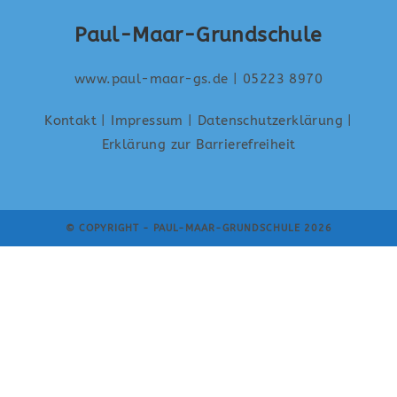
Paul-Maar-Grundschule
www.paul-maar-gs.de
| 05223 8970
Kontakt
|
Impressum
|
Datenschutzerklärung
|
Erklärung zur Barrierefreiheit
© COPYRIGHT - PAUL-MAAR-GRUNDSCHULE 2026