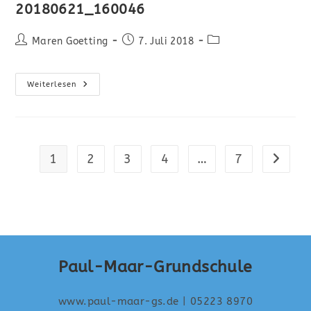
20180621_160046
Maren Goetting
7. Juli 2018
Weiterlesen
1
2
3
4
…
7
Paul-Maar-Grundschule
www.paul-maar-gs.de
| 05223 8970