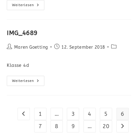
Weiterlesen
IMG_4689
Maren Goetting
12. September 2018
Klasse 4d
Weiterlesen
1
…
3
4
5
6
7
8
9
…
20