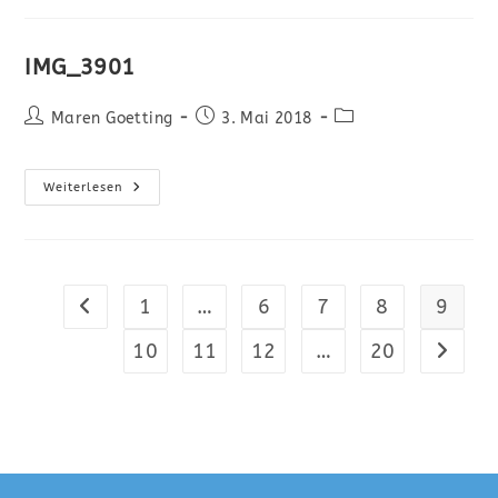
IMG_3901
Maren Goetting
3. Mai 2018
Weiterlesen
1
…
6
7
8
9
10
11
12
…
20